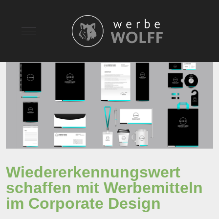
Mobile Menu Toggle
Wiedererkennungswert
schaffen mit Werbemitteln
im Corporate Design