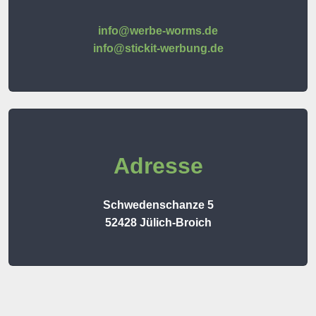
info@werbe-worms.de
info@stickit-werbung.de
Adresse
Schwedenschanze 5
52428 Jülich-Broich