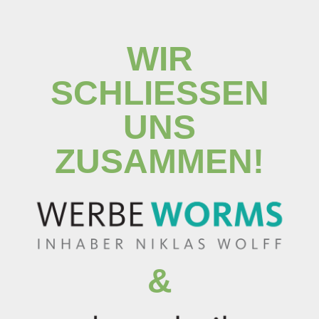
WIR
SCHLIESSEN U
NS Z
USAMMEN!
&