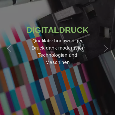
DIGITALDRUCK
Qualitativ hochwertiger
Druck dank modernster
Previous
Next
Technologien und
Maschinen